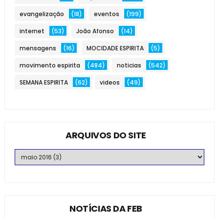
evangelização
(18)
eventos
(199)
internet
(53)
João Afonso
(14)
mensagens
(16)
MOCIDADE ESPIRITA
(5)
movimento espirita
(484)
noticias
(542)
SEMANA ESPIRITA
(62)
videos
(49)
ARQUIVOS DO SITE
NOTÍCIAS DA FEB