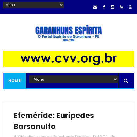
HOME
Efeméride: Eurípedes
Barsanulfo
Cláudio Luciano - Palestrante Espírita
12:48:00