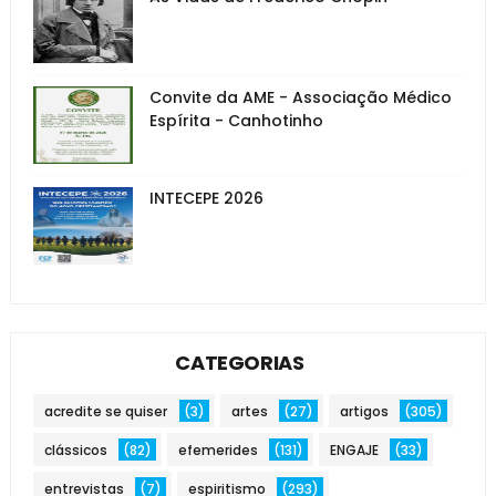
Convite da AME - Associação Médico
Espírita - Canhotinho
INTECEPE 2026
CATEGORIAS
acredite se quiser
(3)
artes
(27)
artigos
(305)
clássicos
(82)
efemerides
(131)
ENGAJE
(33)
entrevistas
(7)
espiritismo
(293)