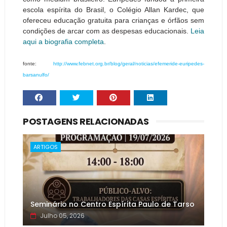
escola espírita do Brasil, o Colégio Allan Kardec, que
ofereceu educação gratuita para crianças e órfãos sem
condições de arcar com as despesas educacionais.
Leia
aqui a biografia completa
.
fonte:
http://www.febnet.org.br/blog/geral/noticias/efemeride-euripedes-
barsanulfo/
POSTAGENS RELACIONADAS
ARTIGOS
Seminário no Centro Espírita Paulo de Tarso
Julho 05, 2026