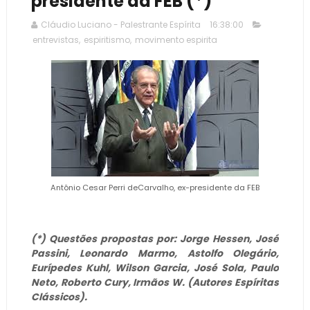
presidente da FEB (*)
Cláudio Luciano - Palestrante Espírita
16:38:00
entrevistas
,
espiritismo
,
movimento espirita
Antônio Cesar Perri deCarvalho, ex-presidente da FEB
(*) Questões propostas por: Jorge Hessen, José
Passini, Leonardo Marmo, Astolfo Olegário,
Eurípedes Kuhl,
Wilson Garcia,
José Sola, Paulo
Neto, Roberto Cury, Irmãos W. (Autores Espíritas
Clássicos).