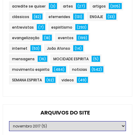
acredite se quiser
(3)
artes
(27)
artigos
(305)
clássicos
(82)
efemerides
(131)
ENGAJE
(33)
entrevistas
(7)
espiritismo
(293)
evangelização
(18)
eventos
(199)
internet
(53)
João Afonso
(14)
mensagens
(16)
MOCIDADE ESPIRITA
(5)
movimento espirita
(484)
noticias
(542)
SEMANA ESPIRITA
(62)
videos
(49)
ARQUIVOS DO SITE