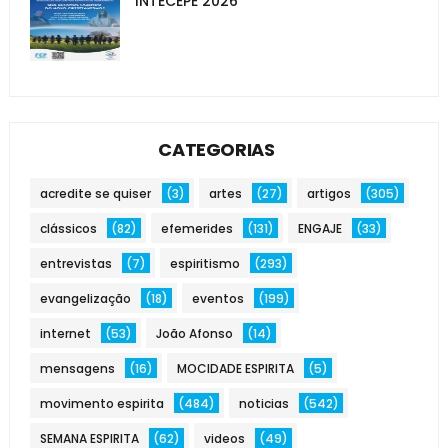
INTECEPE 2026
CATEGORIAS
acredite se quiser
(3)
artes
(27)
artigos
(305)
clássicos
(82)
efemerides
(131)
ENGAJE
(33)
entrevistas
(7)
espiritismo
(293)
evangelização
(18)
eventos
(199)
internet
(53)
João Afonso
(14)
mensagens
(16)
MOCIDADE ESPIRITA
(5)
movimento espirita
(484)
noticias
(542)
SEMANA ESPIRITA
(62)
videos
(49)