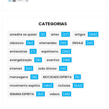
CATEGORIAS
acredite se quiser
(3)
artes
(27)
artigos
(305)
clássicos
(82)
efemerides
(131)
ENGAJE
(33)
entrevistas
(7)
espiritismo
(293)
evangelização
(18)
eventos
(199)
internet
(53)
João Afonso
(14)
mensagens
(16)
MOCIDADE ESPIRITA
(5)
movimento espirita
(484)
noticias
(542)
SEMANA ESPIRITA
(62)
videos
(49)