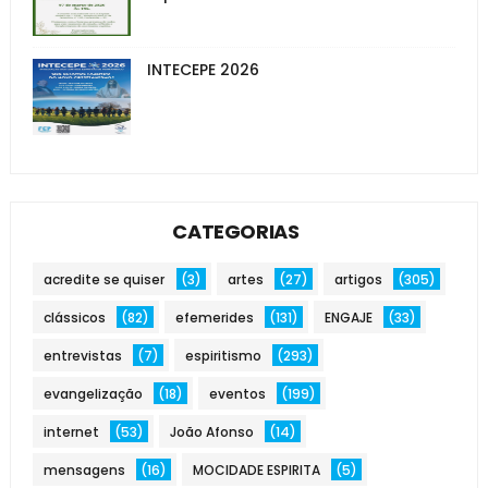
INTECEPE 2026
CATEGORIAS
acredite se quiser
(3)
artes
(27)
artigos
(305)
clássicos
(82)
efemerides
(131)
ENGAJE
(33)
entrevistas
(7)
espiritismo
(293)
evangelização
(18)
eventos
(199)
internet
(53)
João Afonso
(14)
mensagens
(16)
MOCIDADE ESPIRITA
(5)