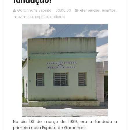
fundação!
Garanhuns Espírita
00:00:00
efemerides
,
eventos
,
movimento espirita
,
noticias
No dia 03 de março de 1939, era a fundada a
primeira casa Espírita de Garanhuns.