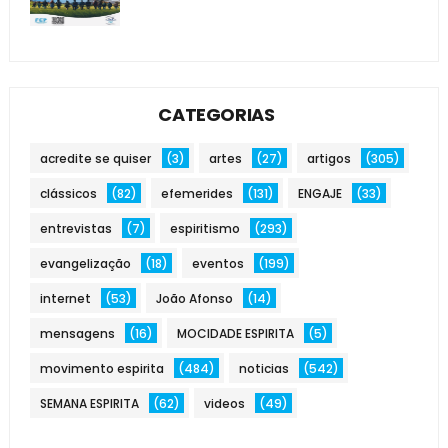
CATEGORIAS
acredite se quiser
(3)
artes
(27)
artigos
(305)
clássicos
(82)
efemerides
(131)
ENGAJE
(33)
entrevistas
(7)
espiritismo
(293)
evangelização
(18)
eventos
(199)
internet
(53)
João Afonso
(14)
mensagens
(16)
MOCIDADE ESPIRITA
(5)
movimento espirita
(484)
noticias
(542)
SEMANA ESPIRITA
(62)
videos
(49)