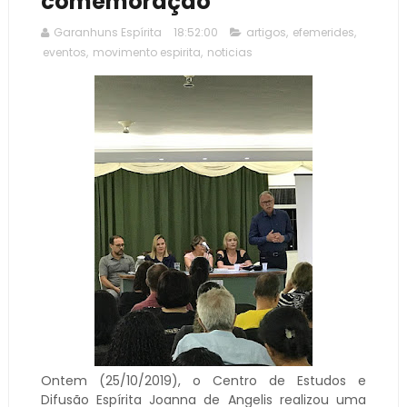
comemoração
Garanhuns Espírita
18:52:00
artigos
,
efemerides
,
eventos
,
movimento espirita
,
noticias
Ontem (25/10/2019), o Centro de Estudos e
Difusão Espírita Joanna de Angelis realizou uma