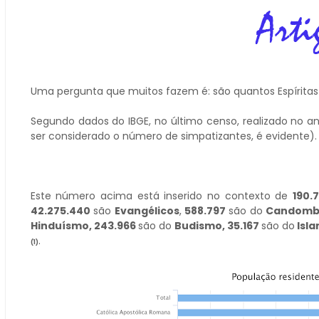
Uma pergunta que muitos fazem é: são quantos Espíritas 
Segundo dados do IBGE, no último censo, realizado no 
ser considerado o número de simpatizantes, é evidente).
Este número acima está inserido no contexto de
190.
42.275.440
são
Evangélicos
,
588.797
são do
Candombl
Hinduísmo, 243.966
são do
Budismo, 35.167
são do
Isl
.
(1)