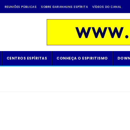
A
REUNIÕES PÚBLICAS
SOBRE GARANHUNS ESPÍRITA
VÍDEOS DO CANAL
CENTROS ESPÍRITAS
CONHEÇA O ESPIRITISMO
DOWN