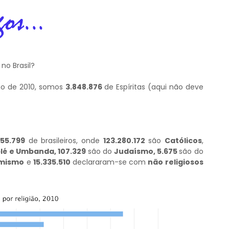
no Brasil?
ano de 2010, somos
3.848.876
de Espíritas (aqui não deve
755.799
de brasileiros, onde
123.280.172
são
Católicos
,
é e Umbanda, 107.329
são do
Judaísmo, 5.675
são do
amismo
e
15.335.510
declararam-se com
não religiosos