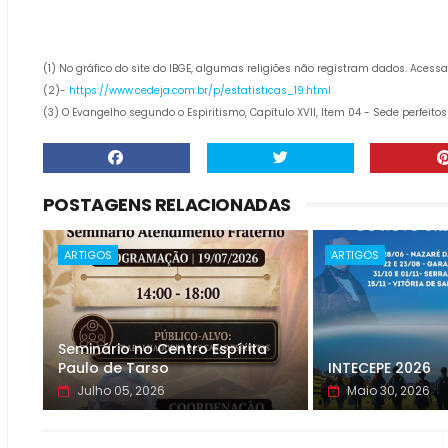
(1) No gráfico do site do IBGE, algumas religiões não registram dados. Acess
(2)-
https://www.cedeja.com.br/p/estatisticas_19.html
(3) O Evangelho segundo o Espiritismo, Capítulo XVII, Item 04 - Sede perfeitos
POSTAGENS RELACIONADAS
ARTIGOS
ARTIGOS
Seminário no Centro Espírita
Paulo de Tarso
INTECEPE 2026
Julho 05, 2026
Maio 30, 2026