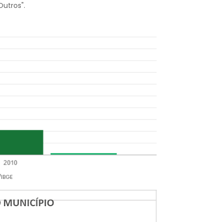
Outros".
/IBGE