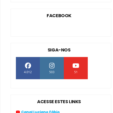
FACEBOOK
SIGA-NOS
4.012
503
51
ACESSE ESTES LINKS
Canal Luciano Fábio