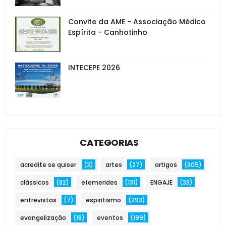
Convite da AME - Associação Médico
Espírita - Canhotinho
INTECEPE 2026
CATEGORIAS
acredite se quiser
(3)
artes
(27)
artigos
(305)
clássicos
(82)
efemerides
(131)
ENGAJE
(33)
entrevistas
(7)
espiritismo
(293)
evangelização
(18)
eventos
(199)