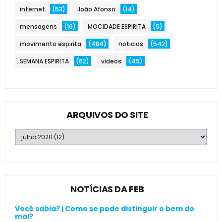
internet
(53)
João Afonso
(14)
mensagens
(16)
MOCIDADE ESPIRITA
(5)
movimento espirita
(484)
noticias
(542)
SEMANA ESPIRITA
(62)
videos
(49)
ARQUIVOS DO SITE
NOTÍCIAS DA FEB
Você sabia? | Como se pode distinguir o bem do
mal?