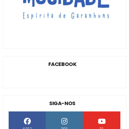
FACEBOOK
SIGA-NOS
4.012
503
51