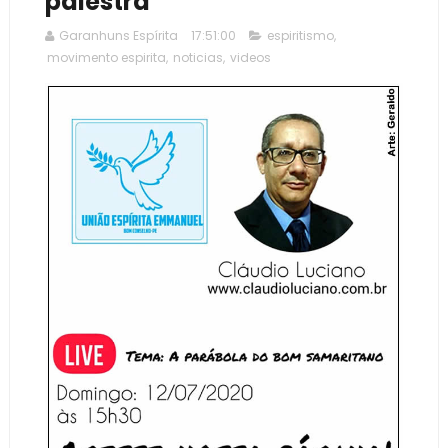
palestra
Garanhuns Espírita
17:51:00
espiritismo
,
movimento espirita
,
noticias
,
videos