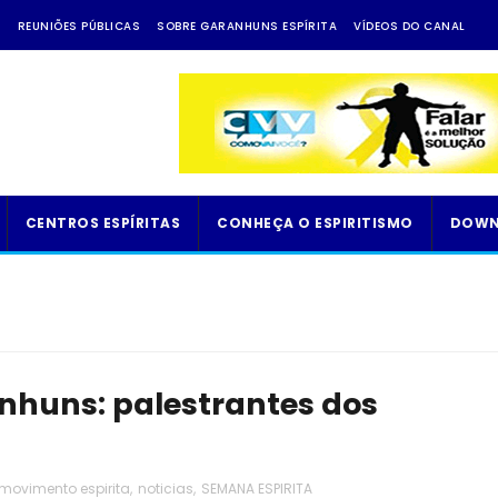
A
REUNIÕES PÚBLICAS
SOBRE GARANHUNS ESPÍRITA
VÍDEOS DO CANAL
CENTROS ESPÍRITAS
CONHEÇA O ESPIRITISMO
DOWN
nhuns: palestrantes dos
movimento espirita
,
noticias
,
SEMANA ESPIRITA