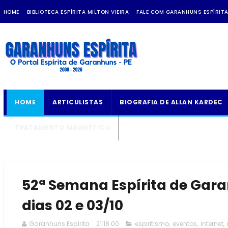
HOME
BIBLIOTECA ESPÍRITA MILTON VIEIRA
FALE COM GARANHUNS ESPÍRIT
HOME
ARTICULISTAS
BIOGRAFIA DE ALLAN KARDEC
TRATAMENTO MAGNÉTICO
52ª Semana Espírita de Gara
dias 02 e 03/10
Garanhuns Espírita
21:18:00
espiritismo
,
eventos
,
internet
,