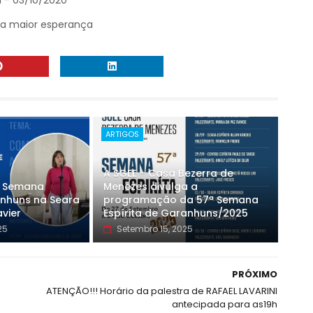
I - 03/10/2020
sa maior esperança
ARTIGOS
A SGEE - Casa Bezerra de
ª Semana
Menezes divulga a
anhuns na Seara
programação da 57ª Semana
avier
Espírita de Garanhuns/2025
25
Setembro 15, 2025
PRÓXIMO
ATENÇÃO!!! Horário da palestra de RAFAEL LAVARINI
antecipada para as19h