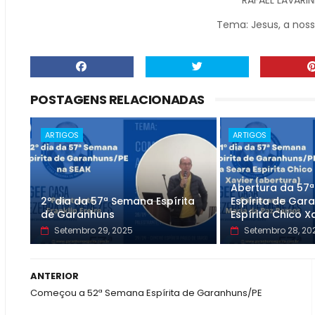
RAFAEL LAVARIN
Tema: Jesus, a nos
POSTAGENS RELACIONADAS
ARTIGOS
ARTIGOS
Abertura da 57
2º dia da 57ª Semana Espírita
Espírita de Gar
de Garanhuns
Espírita Chico X
Setembro 29, 2025
Setembro 28, 20
ANTERIOR
Começou a 52ª Semana Espírita de Garanhuns/PE