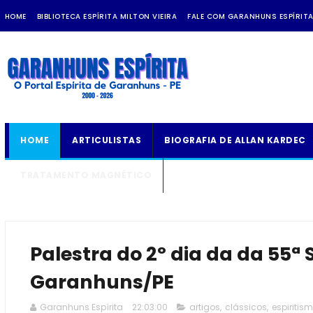
HOME
BIBLIOTECA ESPÍRITA MILTON VIEIRA
FALE COM GARANHUNS ESPÍRIT
HOME
ARTICULISTAS
BIOGRAFIA DE ALLAN KARDEC
TRATAMENTO MAGNÉTICO
Palestra do 2º dia da da 55ª
Garanhuns/PE
Garanhuns Espírita
22:03:00
artigos
,
clássicos
,
espiritis