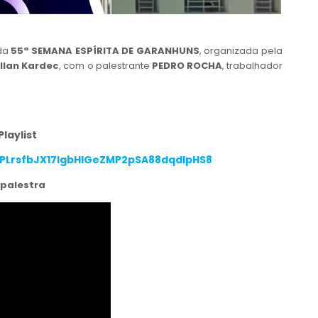
 da
55ª SEMANA ESPÍRITA DE GARANHUNS
, organizada pela
Allan Kardec
, com o palestrante
PEDRO ROCHA
, trabalhador
Playlist
t=PLrsfbJX17lgbHIGeZMP2pSA88dqdlpHS8
 palestra