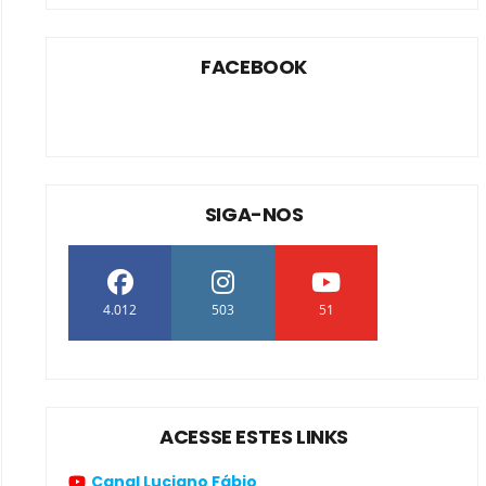
FACEBOOK
SIGA-NOS
4.012
503
51
ACESSE ESTES LINKS
Canal Luciano Fábio