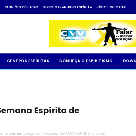
A
REUNIÕES PÚBLICAS
SOBRE GARANHUNS ESPÍRITA
VÍDEOS DO CANAL
CENTROS ESPÍRITAS
CONHEÇA O ESPIRITISMO
DOWN
 Semana Espírita de
mo
,
movimento espirita
,
noticias
,
SEMANA ESPIRITA
,
videos