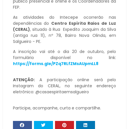
público presencial e online e os Coordenadores da
FEP.
As atividades do Intecepe ocorrerão nas
dependências do
Centro Espírita Raios de Luz
(CERAL)
, situado à Rua Expedito Joaquim da Silva
(antiga rua 11), nº 78, Bairro Nova Olinda, em
Salgueiro - PE.
A inscrição vai até o dia 20 de outubro, pelo
formulário disponível no link:
https://forms.gle/PZq7RLfZMsAUpmLL8
ATENÇÃO:
A participação online será pelo
Instagram do CERAL, no seguinte endereço
eletrônico: @casaespiritaemsalgueiro
Participe, acompanhe, curta e compartilhe.