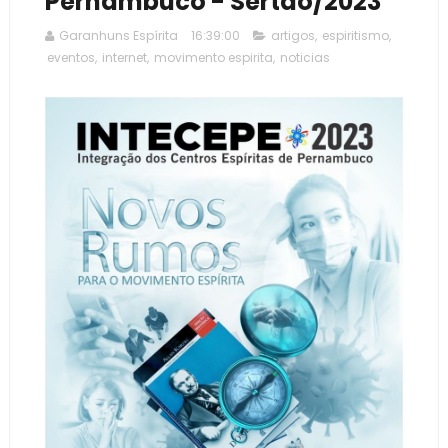
Pernambuco - Sertão/2023
Garanhuns Espírita
16:39:00
artigos
,
espiritismo
,
eventos
,
internet
,
movimento espirita
,
noticias