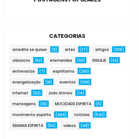
CATEGORIAS
acredite se quiser
(3)
artes
(27)
artigos
(305)
clássicos
(82)
efemerides
(131)
ENGAJE
(33)
entrevistas
(7)
espiritismo
(293)
evangelização
(18)
eventos
(199)
internet
(53)
João Afonso
(14)
mensagens
(16)
MOCIDADE ESPIRITA
(5)
movimento espirita
(484)
noticias
(542)
SEMANA ESPIRITA
(62)
videos
(49)