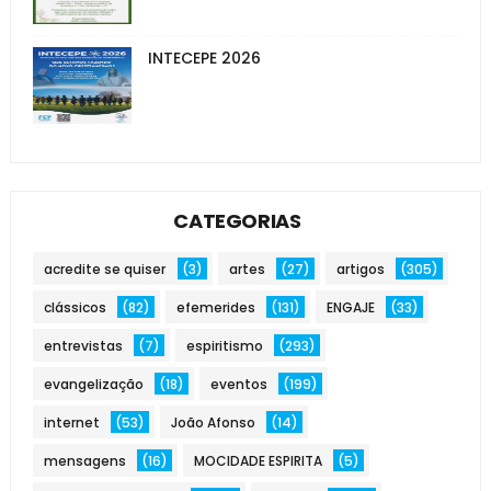
INTECEPE 2026
CATEGORIAS
acredite se quiser
(3)
artes
(27)
artigos
(305)
clássicos
(82)
efemerides
(131)
ENGAJE
(33)
entrevistas
(7)
espiritismo
(293)
evangelização
(18)
eventos
(199)
internet
(53)
João Afonso
(14)
mensagens
(16)
MOCIDADE ESPIRITA
(5)