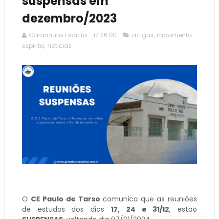
suspensas em
dezembro/2023
Garanhuns Espírita
17:26:00
artigos
,
movimento
espirita
,
noticias
O
CE Paulo de Tarso
comunica que as reuniões
de estudos dos dias
17, 24 e 31/12
, estão