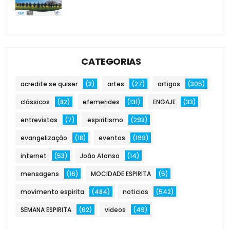
CATEGORIAS
acredite se quiser
(3)
artes
(27)
artigos
(305)
clássicos
(82)
efemerides
(131)
ENGAJE
(33)
entrevistas
(7)
espiritismo
(293)
evangelização
(18)
eventos
(199)
internet
(53)
João Afonso
(14)
mensagens
(16)
MOCIDADE ESPIRITA
(5)
movimento espirita
(484)
noticias
(542)
SEMANA ESPIRITA
(62)
videos
(49)