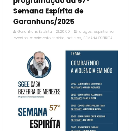
programação da 57ª
Semana Espírita de
Garanhuns/2025
Garanhuns Espírita
21:20:00
artigos
,
espiritismo
,
eventos
,
movimento espirita
,
noticias
,
SEMANA ESPIRITA