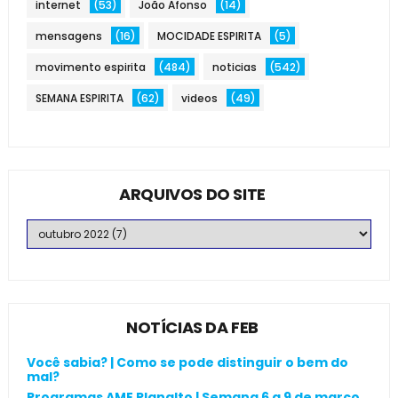
internet
(53)
João Afonso
(14)
mensagens
(16)
MOCIDADE ESPIRITA
(5)
movimento espirita
(484)
noticias
(542)
SEMANA ESPIRITA
(62)
videos
(49)
ARQUIVOS DO SITE
NOTÍCIAS DA FEB
Você sabia? | Como se pode distinguir o bem do
mal?
Programas AME Planalto | Semana 6 a 9 de março