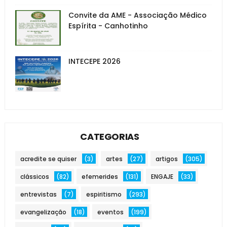
Convite da AME - Associação Médico
Espírita - Canhotinho
INTECEPE 2026
CATEGORIAS
acredite se quiser
(3)
artes
(27)
artigos
(305)
clássicos
(82)
efemerides
(131)
ENGAJE
(33)
entrevistas
(7)
espiritismo
(293)
evangelização
(18)
eventos
(199)