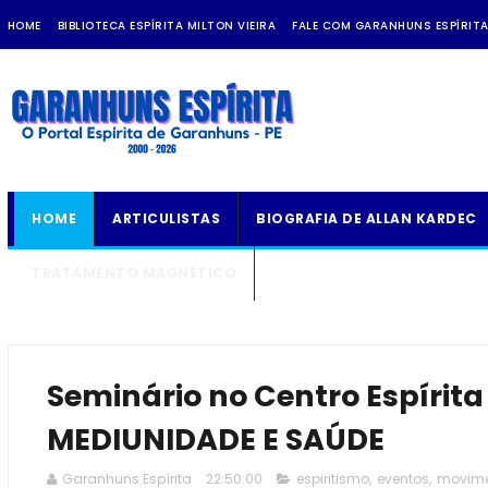
HOME
BIBLIOTECA ESPÍRITA MILTON VIEIRA
FALE COM GARANHUNS ESPÍRIT
HOME
ARTICULISTAS
BIOGRAFIA DE ALLAN KARDEC
TRATAMENTO MAGNÉTICO
Seminário no Centro Espírita
MEDIUNIDADE E SAÚDE
Garanhuns Espírita
22:50:00
espiritismo
,
eventos
,
movimen