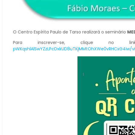
O Centro Espírita Paulo de Tarso realizará o seminário
MED
Para inscrever-se, clique no 
pWKqshlAlSwYZzLPcDxkUD8uTKjMMtOhXWe0vRHCxG4iw/v