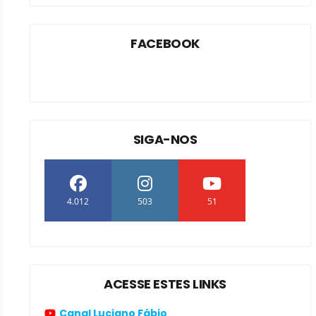
FACEBOOK
SIGA-NOS
4.012
503
51
ACESSE ESTES LINKS
Canal Luciano Fábio