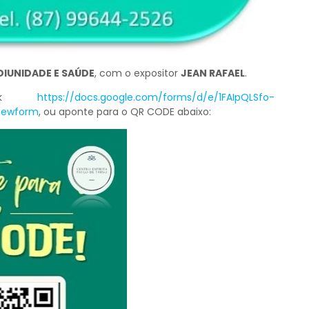
IUNIDADE E SAÚDE
, com o expositor
JEAN RAFAEL
.
link
https://docs.google.com/forms/d/e/1FAIpQLSfo-
iewform
, ou aponte para o QR CODE abaixo: