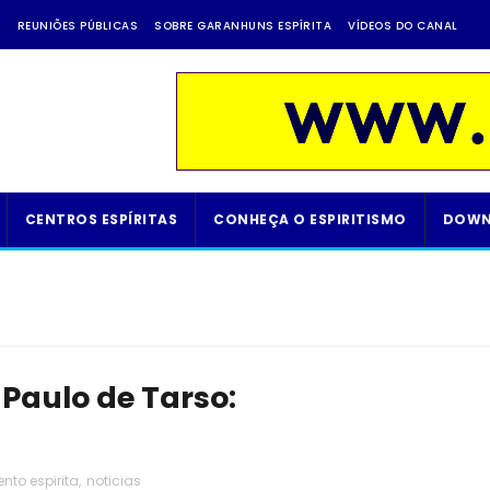
A
REUNIÕES PÚBLICAS
SOBRE GARANHUNS ESPÍRITA
VÍDEOS DO CANAL
CENTROS ESPÍRITAS
CONHEÇA O ESPIRITISMO
DOWN
 Paulo de Tarso:
to espirita
,
noticias