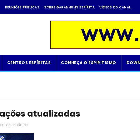
A
REUNIÕES PÚBLICAS
SOBRE GARANHUNS ESPÍRITA
VÍDEOS DO CANAL
CENTROS ESPÍRITAS
CONHEÇA O ESPIRITISMO
DOWN
mações atualizadas
entos
,
noticias