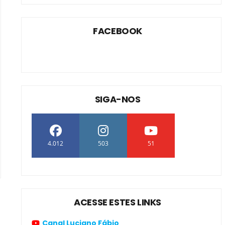
FACEBOOK
SIGA-NOS
4.012
503
51
ACESSE ESTES LINKS
Canal Luciano Fábio