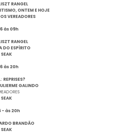
LISZT RANGEL
RITISMO, ONTEM E HOJE
OS VEREADORES
16 às 09h
LISZT RANGEL
A DO ESPÍRITO
:
SEAK
16 às 20h
L:
REPRISES?
ULIERME GALINDO
MEADORES
:
SEAK
 - às 20h
CARDO BRANDÃO
:
SEAK